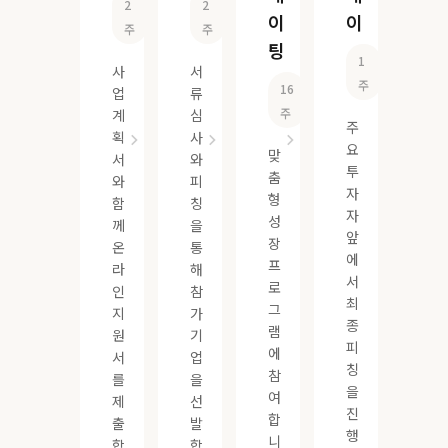
2
2
이
이
주
주
팅
1
사
서
주
16
업
류
주
계
심
주
획
사
요
맞
서
와
투
춤
와
피
자
형
함
칭
자
성
께
을
앞
장
온
통
에
프
라
해
서
로
인
참
최
그
지
가
종
램
원
기
피
에
서
업
칭
참
를
을
을
여
제
선
진
합
출
발
행
니
합
합