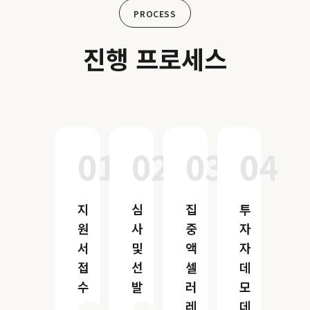
PROCESS
진행 프로세스
01
02
03
04
지
심
집
투
원
사
중
자
서
및
액
자
접
선
셀
데
수
발
러
모
레
데