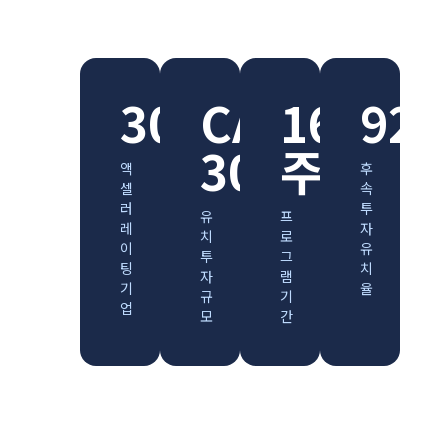
300+
CAD
16
92
30M+
주
액
후
셀
속
러
투
유
프
레
자
치
로
이
유
투
그
팅
치
자
램
기
율
규
기
업
모
간