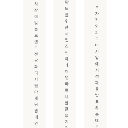
확
시
투
보
장
자
를
에
자
위
맞
와
한
는
파
세
브
트
일
랜
너
즈
드
사
전
전
앞
략
략
에
과
과
서
채
디
성
널
지
과
파
털
를
트
마
발
너
케
표
발
팅
하
굴
캠
는
을
페
데
지
인
모
원