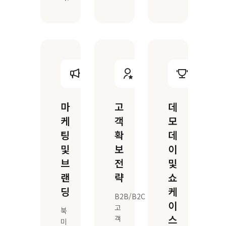
마
고
데
케
객
모
팅
확
데
및
보
이
브
전
및
랜
략
쇼
딩
케
B2B/B2C
이
고
북
스
객
미