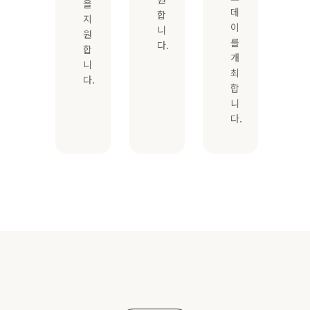
을
데
합
지
이
니
원
를
다.
합
개
니
최
다.
합
니
다.