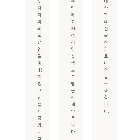
투
수
대
자
립
학
자
하
과
와
고,
의
의
KPI
전
직
설
략
접
정
적
연
및
파
결
실
트
및
행
너
IR
로
십
피
드
을
칭
맵
구
코
을
축
칭
함
합
을
께
니
제
만
다.
공
듭
합
니
니
다.
다.