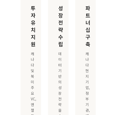
투
성
파
자
장
트
유
전
너
치
략
십
지
수
구
원
립
축
캐
데
캐
나
이
나
다
터
다
및
기
현
북
반
지
미
의
기
주
성
업,
요
장
정
VC,
전
부
엔
략
기
젤
을
관,