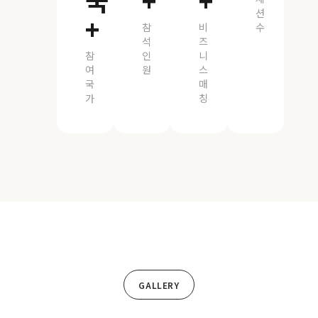
국
+
+
션
+
참
비
수
석
즈
참
인
니
여
원
스
국
매
가
칭
GALLERY